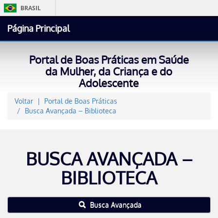
BRASIL
Simplifique!
Página Principal
Comunica BR
Participe
Portal de Boas Práticas em Saúde
Acesso à informa
da Mulher, da Criança e do
Adolescente
Legislação
Canais
Voltar
Portal de Boas Práticas
Busca Avançada – Biblioteca
BUSCA AVANÇADA –
BIBLIOTECA
Busca Avançada