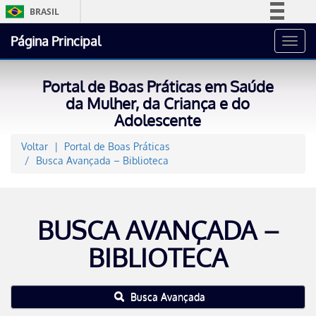
BRASIL
Simplifique!
Página Principal
Toggl
Comunica BR
navig
Participe
Portal de Boas Práticas em Saúde
Acesso à informação
da Mulher, da Criança e do
Adolescente
Legislação
Canais
Voltar
Portal de Boas Práticas
Busca Avançada – Biblioteca
BUSCA AVANÇADA –
BIBLIOTECA
Busca Avançada