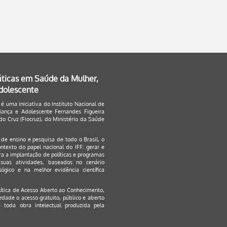
áticas em Saúde da Mulher,
Adolescente
 é uma iniciativa do Instituto Nacional de
ança e Adolescente Fernandes Figueira
o Cruz (Fiocruz), do Ministério da Saúde
s de ensino e pesquisa de todo o Brasil, o
ontexto do papel nacional do IFF: gerar e
a a implantação de políticas e programas
suas atividades, baseados no cenário
ógico e na melhor evidência científica
lítica de Acesso Aberto ao Conhecimento
,
edade o acesso gratuito, público e aberto
 toda obra intelectual produzida pela