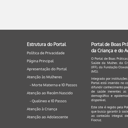
Estrutura do Portal
Portal de Boas Pr
da Criança e do 
Política de Privacidade
O Portal de Boas Práticas
Página Principal
Saúde da Mulher, da Cri
(IFF), da Fundação Oswald
Apresentação do Portal
(MS).
Atenção às Mulheres
Integrado por instituiçõe
Portal está inserido no c
- Morte Materna e 10 Passos
difundir conhecimento par
de saúde inerentes as 
Atenção ao Recém Nascido
demográfico e epidemiol
disponível.
- Qualineo e 10 Passos
Este site é regido pela
Po
Atenção à Criança
que busca garantir à soci
ao conteúdo integral de
Atenção ao Adolescente
Fiocruz.