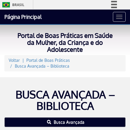
BRASIL
Simplifique!
Página Principal
Toggl
Comunica BR
navig
Participe
Portal de Boas Práticas em Saúde
Acesso à informação
da Mulher, da Criança e do
Adolescente
Legislação
Canais
Voltar
Portal de Boas Práticas
Busca Avançada – Biblioteca
BUSCA AVANÇADA –
BIBLIOTECA
Busca Avançada