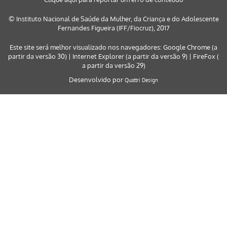
© Instituto Nacional de Saúde da Mulher, da Criança e do Adolescente
Fernandes Figueira (IFF/Fiocruz), 2017
Este site será melhor visualizado nos navegadores: Google Chrome (a
partir da versão 30) | Internet Explorer (a partir da versão 9) | FireFox (
a partir da versão 29)
Desenvolvido por
Quattri Design