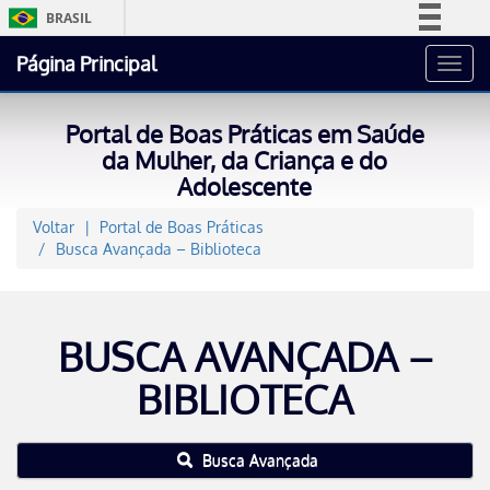
BRASIL
Simplifique!
Página Principal
Toggl
Comunica BR
navig
Participe
Portal de Boas Práticas em Saúde
Acesso à informação
da Mulher, da Criança e do
Adolescente
Legislação
Canais
Voltar
Portal de Boas Práticas
Busca Avançada – Biblioteca
BUSCA AVANÇADA –
BIBLIOTECA
Busca Avançada