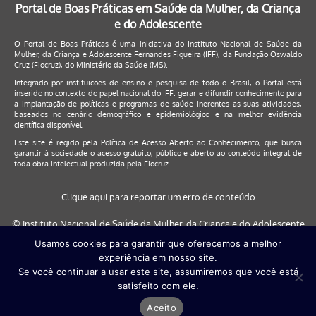
Portal de Boas Práticas em Saúde da Mulher, da Criança
e do Adolescente
O Portal de Boas Práticas é uma iniciativa do Instituto Nacional de Saúde da
Mulher, da Criança e Adolescente Fernandes Figueira (IFF), da Fundação Oswaldo
Cruz (Fiocruz), do Ministério da Saúde (MS).
Integrado por instituições de ensino e pesquisa de todo o Brasil, o Portal está
inserido no contexto do papel nacional do IFF: gerar e difundir conhecimento para
a implantação de políticas e programas de saúde inerentes as suas atividades,
baseados no cenário demográfico e epidemiológico e na melhor evidência
científica disponível.
Este site é regido pela
Política de Acesso Aberto ao Conhecimento
, que busca
garantir à sociedade o acesso gratuito, público e aberto ao conteúdo integral de
toda obra intelectual produzida pela Fiocruz.
Clique aqui para reportar um erro de conteúdo
© Instituto Nacional de Saúde da Mulher, da Criança e do Adolescente
Fernandes Figueira (IFF/Fiocruz), 2017
Usamos cookies para garantir que oferecemos a melhor
experiência em nosso site.
Este site será melhor visualizado nos navegadores: Google Chrome (a
Se você continuar a usar este site, assumiremos que você está
partir da versão 30) | Internet Explorer (a partir da versão 9) | FireFox (
satisfeito com ele.
a partir da versão 29)
Aceito
Desenvolvido por
Quattri Design