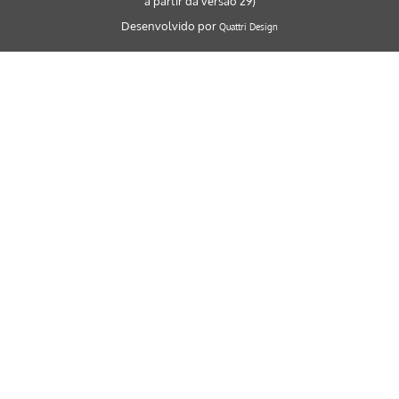
a partir da versão 29)
Desenvolvido por
Quattri Design