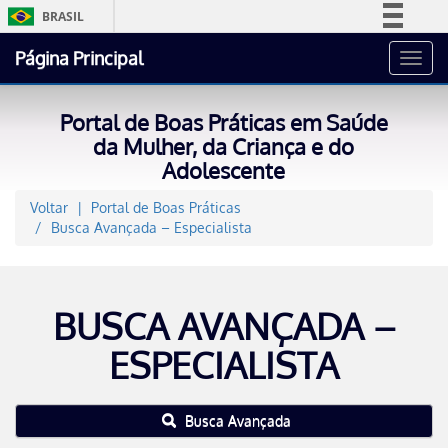
BRASIL
Simplifique!
Página Principal
Toggl
Comunica BR
navig
Participe
Portal de Boas Práticas em Saúde
Acesso à informação
da Mulher, da Criança e do
Adolescente
Legislação
Canais
Voltar
Portal de Boas Práticas
Busca Avançada – Especialista
BUSCA AVANÇADA –
ESPECIALISTA
Busca Avançada