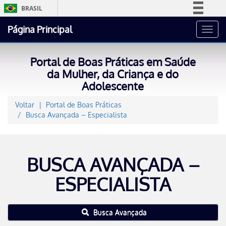
BRASIL
Simplifique!
Página Principal
Toggl
Comunica BR
navig
Participe
Portal de Boas Práticas em Saúde
Acesso à informação
da Mulher, da Criança e do
Adolescente
Legislação
Canais
Voltar
Portal de Boas Práticas
Busca Avançada – Especialista
BUSCA AVANÇADA –
ESPECIALISTA
Busca Avançada