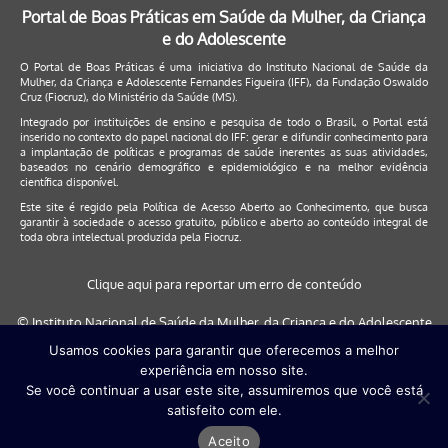
Portal de Boas Práticas em Saúde da Mulher, da Criança
e do Adolescente
O Portal de Boas Práticas é uma iniciativa do Instituto Nacional de Saúde da
Mulher, da Criança e Adolescente Fernandes Figueira (IFF), da Fundação Oswaldo
Cruz (Fiocruz), do Ministério da Saúde (MS).
Integrado por instituições de ensino e pesquisa de todo o Brasil, o Portal está
inserido no contexto do papel nacional do IFF: gerar e difundir conhecimento para
a implantação de políticas e programas de saúde inerentes as suas atividades,
baseados no cenário demográfico e epidemiológico e na melhor evidência
científica disponível.
Este site é regido pela
Política de Acesso Aberto ao Conhecimento
, que busca
garantir à sociedade o acesso gratuito, público e aberto ao conteúdo integral de
toda obra intelectual produzida pela Fiocruz.
Clique aqui para reportar um erro de conteúdo
© Instituto Nacional de Saúde da Mulher, da Criança e do Adolescente
Fernandes Figueira (IFF/Fiocruz), 2017
Usamos cookies para garantir que oferecemos a melhor
experiência em nosso site.
Este site será melhor visualizado nos navegadores: Google Chrome (a
Se você continuar a usar este site, assumiremos que você está
partir da versão 30) | Internet Explorer (a partir da versão 9) | FireFox (
satisfeito com ele.
a partir da versão 29)
Aceito
Desenvolvido por
Quattri Design