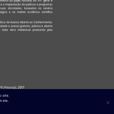
ontexto do papel nacional do IFF: gerar e
a a implantação de políticas e programas
suas atividades, baseados no cenário
ógico e na melhor evidência científica
lítica de Acesso Aberto ao Conhecimento
,
edade o acesso gratuito, público e aberto
 toda obra intelectual produzida pela
F/Fiocruz), 2017
 site.
 partir da versão 9) | FireFox ( a
m ele.