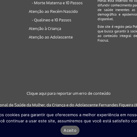
Portal está inserido no c
- Morte Materna e 10 Passos
difundir conhecimento par
de saúde inerentes as 
Atenção ao Recém Nascido
demográfico e epidemiol
disponível.
- Qualineo e 10 Passos
Este site é regido pela
Po
Atenção à Criança
que busca garantir à soci
ao conteúdo integral de
Atenção ao Adolescente
Fiocruz.
Clique aqui para reportar um erro de conteúdo
ional de Saúde da Mulher, da Criança e do Adolescente Fernandes Figueira (IF
s cookies para garantir que oferecemos a melhor experiência em nosso
 nos navegadores: Google Chrome (a partir da versão 30) | Internet Explorer (a
cê continuar a usar este site, assumiremos que você está satisfeito co
partir da versão 29)
Aceito
Desenvolvido por
Quattri Design