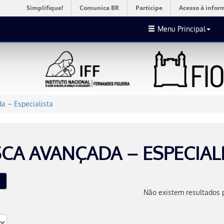
Simplifique!
Comunica BR
Participe
Acesso à infor
Menu Principal
a – Especialista
CA AVANÇADA – ESPECIAL
Não existem resultados 