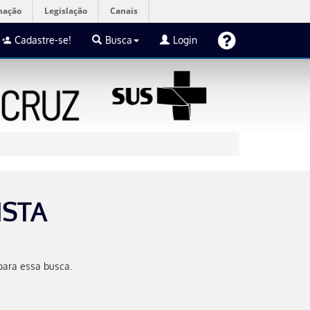
mação
Legislação
Canais
Cadastre-se!
Busca
Login
ISTA
para essa busca.