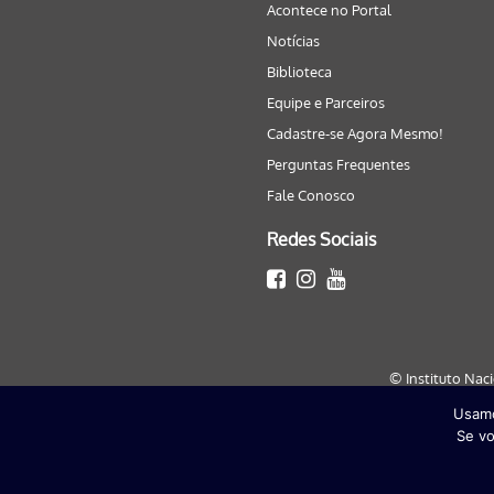
Acontece no Portal
Notícias
Biblioteca
Equipe e Parceiros
Cadastre-se Agora Mesmo!
Perguntas Frequentes
Fale Conosco
Redes Sociais
© Instituto Nac
Usamo
Este site será melhor visualizado
Se vo