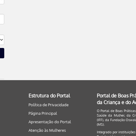
Estrutura do Portal
Portal de Boas Pr
da Criança e do 
Política de Privacidade
O Portal de Boas Práticas
Página Principal
Saúde da Mulher, da Cri
(IFF), da Fundação Oswald
Apresentação do Portal
(MS).
Atenção às Mulheres
Integrado por instituiçõe