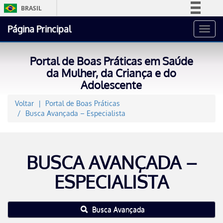
BRASIL
Simplifique!
Página Principal
Toggl
Comunica BR
navig
Participe
Portal de Boas Práticas em Saúde
Acesso à informação
da Mulher, da Criança e do
Adolescente
Legislação
Canais
Voltar
Portal de Boas Práticas
Busca Avançada – Especialista
BUSCA AVANÇADA –
ESPECIALISTA
Busca Avançada