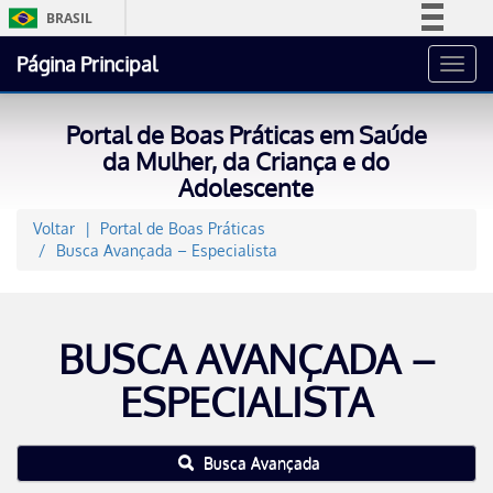
BRASIL
Simplifique!
Página Principal
Toggl
Comunica BR
navig
Participe
Portal de Boas Práticas em Saúde
Acesso à informação
da Mulher, da Criança e do
Adolescente
Legislação
Canais
Voltar
Portal de Boas Práticas
Busca Avançada – Especialista
BUSCA AVANÇADA –
ESPECIALISTA
Busca Avançada