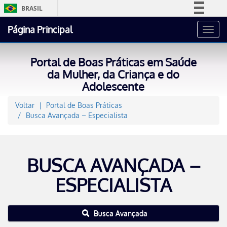
BRASIL
Simplifique!
Página Principal
Toggl
Comunica BR
navig
Participe
Portal de Boas Práticas em Saúde
Acesso à informação
da Mulher, da Criança e do
Adolescente
Legislação
Canais
Voltar
Portal de Boas Práticas
Busca Avançada – Especialista
BUSCA AVANÇADA –
ESPECIALISTA
Busca Avançada