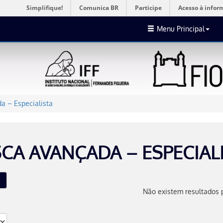
Simplifique!
Comunica BR
Participe
Acesso à infor
Menu Principal
a – Especialista
CA AVANÇADA – ESPECIAL
Não existem resultados 