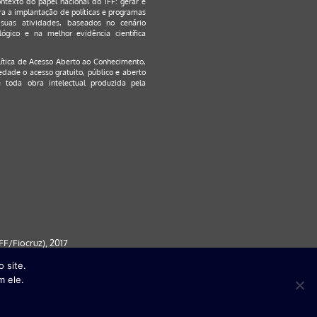
ontexto do papel nacional do IFF: gerar e
a a implantação de políticas e programas
suas atividades, baseados no cenário
ógico e na melhor evidência científica
lítica de Acesso Aberto ao Conhecimento
,
edade o acesso gratuito, público e aberto
 toda obra intelectual produzida pela
F/Fiocruz), 2017
 site.
 partir da versão 9) | FireFox ( a
m ele.