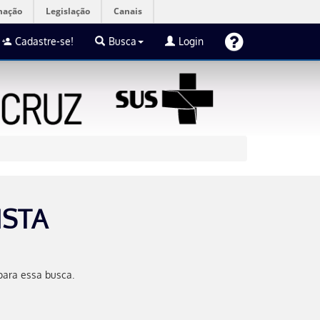
mação
Legislação
Canais
Cadastre-se!
Busca
Login
ISTA
para essa busca.