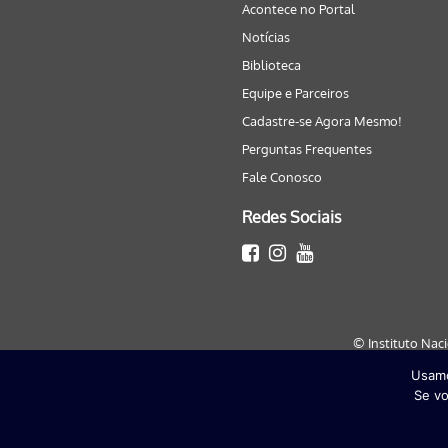
Acontece no Portal
Notícias
Biblioteca
Equipe e Parceiros
Cadastre-se Agora Mesmo!
Perguntas Frequentes
Fale Conosco
Redes Sociais
© Instituto Nac
Usamo
Este site será melhor visualizado
Se vo