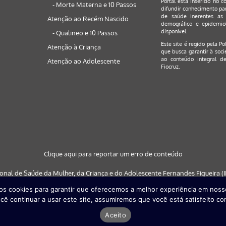
Portal está inserido no c
- Morte Materna e 10 Passos
difundir conhecimento par
de saúde inerentes as 
Atenção ao Recém Nascido
demográfico e epidemiol
disponível.
- Qualineo e 10 Passos
Este site é regido pela
Po
Atenção à Criança
que busca garantir à soci
ao conteúdo integral de
Atenção ao Adolescente
Fiocruz.
Clique aqui para reportar um erro de conteúdo
ional de Saúde da Mulher, da Criança e do Adolescente Fernandes Figueira (IF
s cookies para garantir que oferecemos a melhor experiência em nosso
 nos navegadores: Google Chrome (a partir da versão 30) | Internet Explorer (a
cê continuar a usar este site, assumiremos que você está satisfeito co
partir da versão 29)
Aceito
Desenvolvido por
Quattri Design