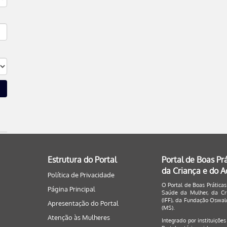
Estrutura do Portal
Portal de Boas Pr
da Criança e do 
Política de Privacidade
O Portal de Boas Práticas
Página Principal
Saúde da Mulher, da Cri
(IFF), da Fundação Oswald
Apresentação do Portal
(MS).
Atenção às Mulheres
Integrado por instituiçõe