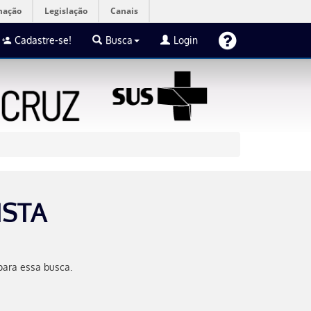
mação
Legislação
Canais
Cadastre-se!
Busca
Login
ISTA
para essa busca.