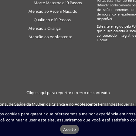
Portal está inserido no c
- Morte Materna e 10 Passos
difundir conhecimento par
de saúde inerentes as 
Atenção ao Recém Nascido
demográfico e epidemiol
disponível.
- Qualineo e 10 Passos
Este site é regido pela
Po
Atenção à Criança
que busca garantir à soci
ao conteúdo integral de
Atenção ao Adolescente
Fiocruz.
Clique aqui para reportar um erro de conteúdo
ional de Saúde da Mulher, da Criança e do Adolescente Fernandes Figueira (IF
s cookies para garantir que oferecemos a melhor experiência em nosso
 nos navegadores: Google Chrome (a partir da versão 30) | Internet Explorer (a
cê continuar a usar este site, assumiremos que você está satisfeito co
partir da versão 29)
Aceito
Desenvolvido por
Quattri Design