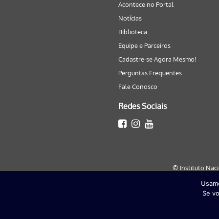
Acontece no Portal
Notícias
Biblioteca
Equipe e Parceiros
Cadastre-se Agora Mesmo!
Perguntas Frequentes
Fale Conosco
Redes Sociais
© Instituto Nac
Usamo
Este site será melhor visualizado
Se vo