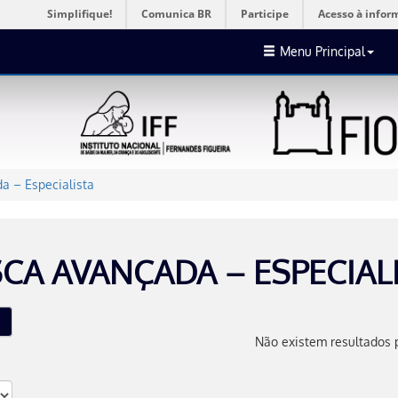
Simplifique!
Comunica BR
Participe
Acesso à infor
Menu Principal
a – Especialista
CA AVANÇADA – ESPECIAL
Não existem resultados 