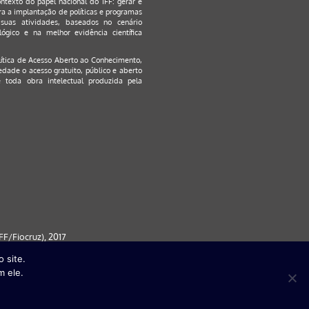
ontexto do papel nacional do IFF: gerar e
a a implantação de políticas e programas
suas atividades, baseados no cenário
ógico e na melhor evidência científica
lítica de Acesso Aberto ao Conhecimento
,
edade o acesso gratuito, público e aberto
 toda obra intelectual produzida pela
F/Fiocruz), 2017
 site.
 partir da versão 9) | FireFox ( a
m ele.