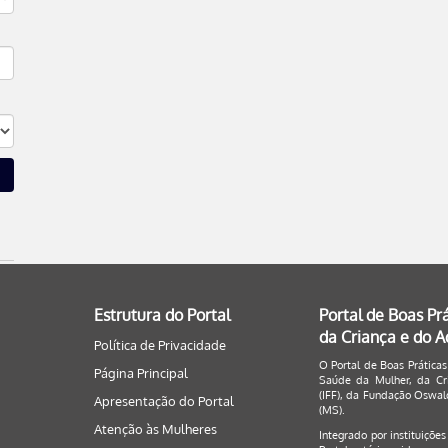
Estrutura do Portal
Portal de Boas Pr
da Criança e do 
Política de Privacidade
O Portal de Boas Práticas
Página Principal
Saúde da Mulher, da Cri
(IFF), da Fundação Oswald
Apresentação do Portal
(MS).
Atenção às Mulheres
Integrado por instituiçõe