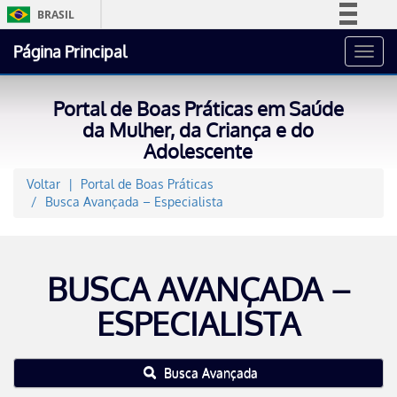
BRASIL
Simplifique!
Página Principal
Toggl
Comunica BR
navig
Participe
Portal de Boas Práticas em Saúde
Acesso à informação
da Mulher, da Criança e do
Adolescente
Legislação
Canais
Voltar
Portal de Boas Práticas
Busca Avançada – Especialista
BUSCA AVANÇADA –
ESPECIALISTA
Busca Avançada