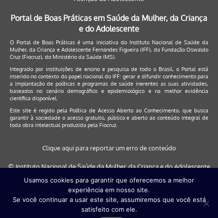
Portal de Boas Práticas em Saúde da Mulher, da Criança
e do Adolescente
O Portal de Boas Práticas é uma iniciativa do Instituto Nacional de Saúde da
Mulher, da Criança e Adolescente Fernandes Figueira (IFF), da Fundação Oswaldo
Cruz (Fiocruz), do Ministério da Saúde (MS).
Integrado por instituições de ensino e pesquisa de todo o Brasil, o Portal está
inserido no contexto do papel nacional do IFF: gerar e difundir conhecimento para
a implantação de políticas e programas de saúde inerentes as suas atividades,
baseados no cenário demográfico e epidemiológico e na melhor evidência
científica disponível.
Este site é regido pela
Política de Acesso Aberto ao Conhecimento
, que busca
garantir à sociedade o acesso gratuito, público e aberto ao conteúdo integral de
toda obra intelectual produzida pela Fiocruz.
Clique aqui para reportar um erro de conteúdo
© Instituto Nacional de Saúde da Mulher, da Criança e do Adolescente
Fernandes Figueira (IFF/Fiocruz), 2017
Usamos cookies para garantir que oferecemos a melhor
experiência em nosso site.
Este site será melhor visualizado nos navegadores: Google Chrome (a
Se você continuar a usar este site, assumiremos que você está
partir da versão 30) | Internet Explorer (a partir da versão 9) | FireFox (
satisfeito com ele.
a partir da versão 29)