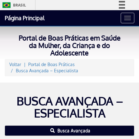
BRASIL
Simplifique!
Página Principal
Toggl
Comunica BR
navig
Participe
Portal de Boas Práticas em Saúde
Acesso à informação
da Mulher, da Criança e do
Adolescente
Legislação
Canais
Voltar
Portal de Boas Práticas
Busca Avançada – Especialista
BUSCA AVANÇADA –
ESPECIALISTA
Busca Avançada