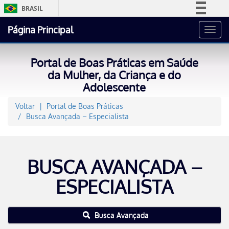
BRASIL
Simplifique!
Página Principal
Toggl
Comunica BR
navig
Participe
Portal de Boas Práticas em Saúde
Acesso à informação
da Mulher, da Criança e do
Adolescente
Legislação
Canais
Voltar
Portal de Boas Práticas
Busca Avançada – Especialista
BUSCA AVANÇADA –
ESPECIALISTA
Busca Avançada