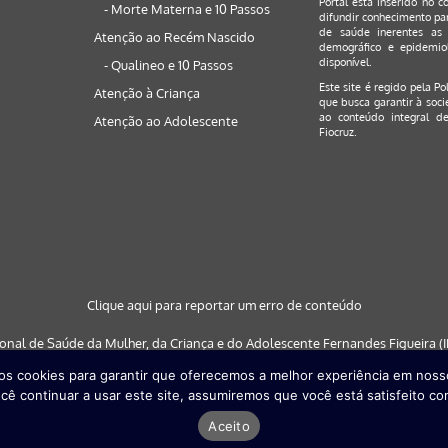
Portal está inserido no c
- Morte Materna e 10 Passos
difundir conhecimento par
de saúde inerentes as 
Atenção ao Recém Nascido
demográfico e epidemiol
disponível.
- Qualineo e 10 Passos
Este site é regido pela
Po
Atenção à Criança
que busca garantir à soci
ao conteúdo integral de
Atenção ao Adolescente
Fiocruz.
Clique aqui para reportar um erro de conteúdo
ional de Saúde da Mulher, da Criança e do Adolescente Fernandes Figueira (IF
s cookies para garantir que oferecemos a melhor experiência em nosso
 nos navegadores: Google Chrome (a partir da versão 30) | Internet Explorer (a
cê continuar a usar este site, assumiremos que você está satisfeito co
partir da versão 29)
Aceito
Desenvolvido por
Quattri Design