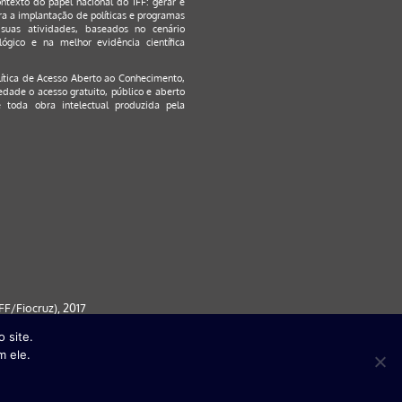
ontexto do papel nacional do IFF: gerar e
a a implantação de políticas e programas
suas atividades, baseados no cenário
ógico e na melhor evidência científica
lítica de Acesso Aberto ao Conhecimento
,
edade o acesso gratuito, público e aberto
 toda obra intelectual produzida pela
F/Fiocruz), 2017
 site.
 partir da versão 9) | FireFox ( a
m ele.