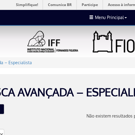
Simplifique!
Comunica BR
Participe
Acesso à infor
Menu Principal
a – Especialista
CA AVANÇADA – ESPECIAL
Não existem resultados 