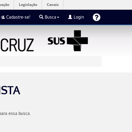
mação
Legislação
Canais
Cadastre-se!
Busca
Login
ISTA
para essa busca.