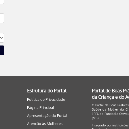
Estrutura do Portal
Portal de Boas Pr
da Criança e do 
Política de Privacidade
O Portal de Boas Práticas
Página Principal
Saúde da Mulher, da Cri
(IFF), da Fundação Oswald
Apresentação do Portal
(MS).
Atenção às Mulheres
Integrado por instituiçõe