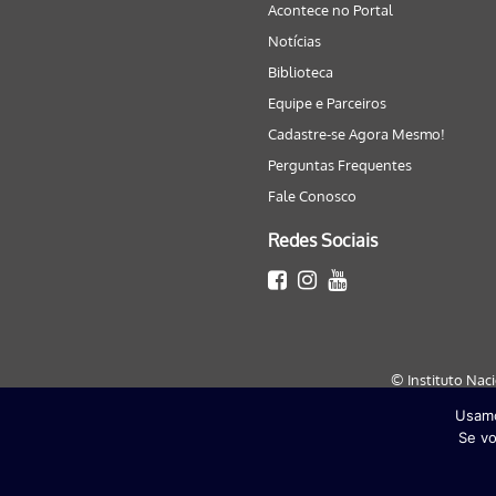
Acontece no Portal
Notícias
Biblioteca
Equipe e Parceiros
Cadastre-se Agora Mesmo!
Perguntas Frequentes
Fale Conosco
Redes Sociais
© Instituto Nac
Usamo
Este site será melhor visualizado
Se vo