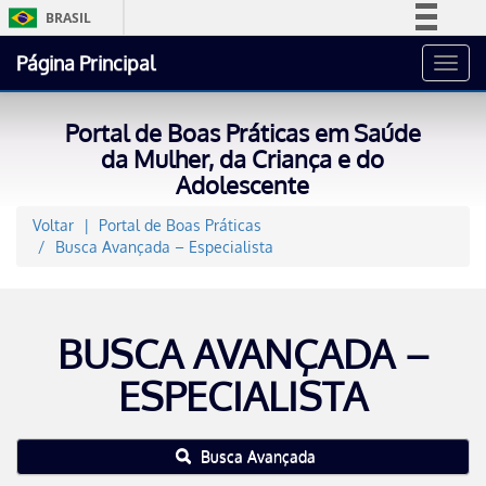
BRASIL
Simplifique!
Página Principal
Toggl
Comunica BR
navig
Participe
Portal de Boas Práticas em Saúde
Acesso à informação
da Mulher, da Criança e do
Adolescente
Legislação
Canais
Voltar
Portal de Boas Práticas
Busca Avançada – Especialista
BUSCA AVANÇADA –
ESPECIALISTA
Busca Avançada