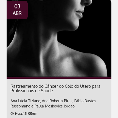
03
ABR
Rastreamento do Câncer do Colo do Útero para
Profissionais de Saúde
Ana Lúcia Tiziano, Ana Roberta Pires, Fábio Bastos
Russomano e Paula Moskovics Jordão
Hora: 15h00min