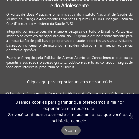
e do Adolescente
O Portal de Boas Práticas é uma iniciativa do Instituto Nacional de Saúde da
Mulher, da Criança e Adolescente Fernandes Figueira (IFF), da Fundação Oswaldo
Cruz (Fiocruz), do Ministério da Saúde (MS).
Integrado por instituições de ensino e pesquisa de todo o Brasil, o Portal está
inserido no contexto do papel nacional do IFF: gerar e difundir conhecimento para
a implantação de políticas e programas de saúde inerentes as suas atividades,
baseados no cenário demográfico e epidemiológico e na melhor evidência
científica disponível.
Este site é regido pela
Política de Acesso Aberto ao Conhecimento
, que busca
garantir à sociedade o acesso gratuito, público e aberto ao conteúdo integral de
toda obra intelectual produzida pela Fiocruz.
Clique aqui para reportar um erro de conteúdo
© Instituto Nacional de Saúde da Mulher, da Criança e do Adolescente
Fernandes Figueira (IFF/Fiocruz), 2017
Usamos cookies para garantir que oferecemos a melhor
experiência em nosso site.
Este site será melhor visualizado nos navegadores: Google Chrome (a
Se você continuar a usar este site, assumiremos que você está
partir da versão 30) | Internet Explorer (a partir da versão 9) | FireFox (
satisfeito com ele.
a partir da versão 29)
Aceito
Desenvolvido por
Quattri Design