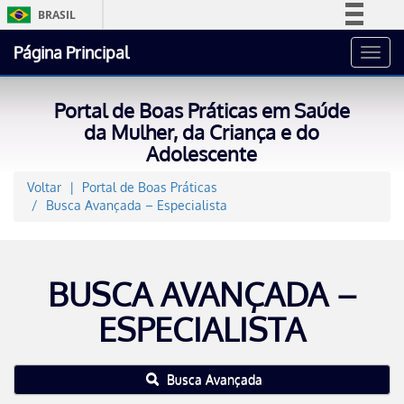
BRASIL
Simplifique!
Página Principal
Toggl
Comunica BR
navig
Participe
Portal de Boas Práticas em Saúde
Acesso à informação
da Mulher, da Criança e do
Adolescente
Legislação
Canais
Voltar
Portal de Boas Práticas
Busca Avançada – Especialista
BUSCA AVANÇADA –
ESPECIALISTA
Busca Avançada