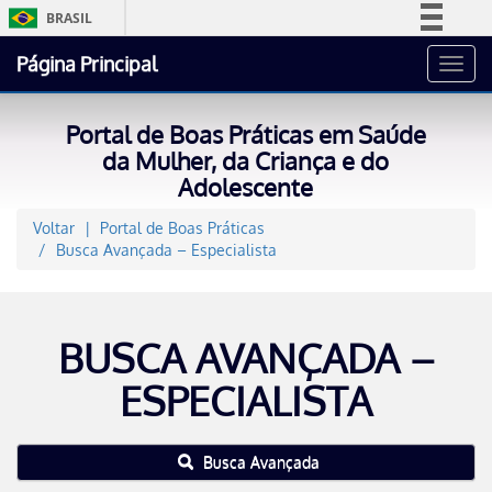
BRASIL
Simplifique!
Página Principal
Toggl
Comunica BR
navig
Participe
Portal de Boas Práticas em Saúde
Acesso à informação
da Mulher, da Criança e do
Adolescente
Legislação
Canais
Voltar
Portal de Boas Práticas
Busca Avançada – Especialista
BUSCA AVANÇADA –
ESPECIALISTA
Busca Avançada