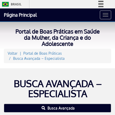
BRASIL
Simplifique!
Página Principal
Toggl
Comunica BR
navig
Participe
Portal de Boas Práticas em Saúde
Acesso à informação
da Mulher, da Criança e do
Adolescente
Legislação
Canais
Voltar
Portal de Boas Práticas
Busca Avançada – Especialista
BUSCA AVANÇADA –
ESPECIALISTA
Busca Avançada