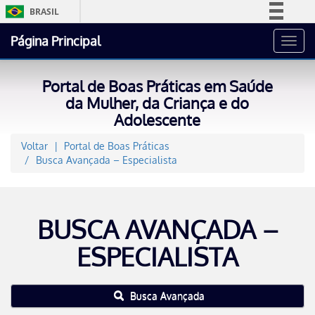
BRASIL
Simplifique!
Página Principal
Toggl
Comunica BR
navig
Participe
Portal de Boas Práticas em Saúde
Acesso à informação
da Mulher, da Criança e do
Adolescente
Legislação
Canais
Voltar
Portal de Boas Práticas
Busca Avançada – Especialista
BUSCA AVANÇADA –
ESPECIALISTA
Busca Avançada