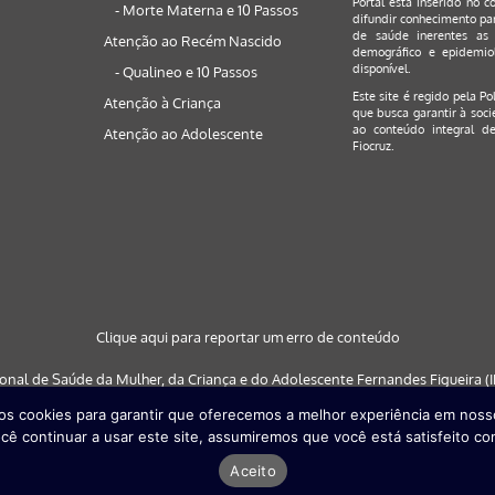
Portal está inserido no c
- Morte Materna e 10 Passos
difundir conhecimento par
de saúde inerentes as 
Atenção ao Recém Nascido
demográfico e epidemiol
disponível.
- Qualineo e 10 Passos
Este site é regido pela
Po
Atenção à Criança
que busca garantir à soci
ao conteúdo integral de
Atenção ao Adolescente
Fiocruz.
Clique aqui para reportar um erro de conteúdo
ional de Saúde da Mulher, da Criança e do Adolescente Fernandes Figueira (IF
s cookies para garantir que oferecemos a melhor experiência em nosso
 nos navegadores: Google Chrome (a partir da versão 30) | Internet Explorer (a
cê continuar a usar este site, assumiremos que você está satisfeito co
partir da versão 29)
Aceito
Desenvolvido por
Quattri Design