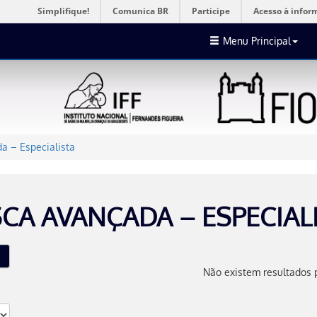
Simplifique!
Comunica BR
Participe
Acesso à infor
Menu Principal
a – Especialista
CA AVANÇADA – ESPECIAL
Não existem resultados 