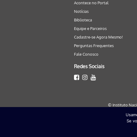
Acontece no Portal
Notícias
Biblioteca
Equipe e Parceiros
Cadastre-se Agora Mesmo!
Perguntas Frequentes
Fale Conosco
Redes Sociais
© Instituto Nac
Usamo
Este site será melhor visualizado
Se vo