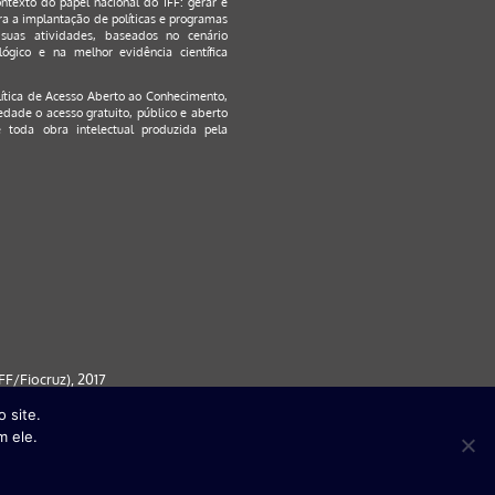
ontexto do papel nacional do IFF: gerar e
a a implantação de políticas e programas
suas atividades, baseados no cenário
ógico e na melhor evidência científica
lítica de Acesso Aberto ao Conhecimento
,
edade o acesso gratuito, público e aberto
 toda obra intelectual produzida pela
F/Fiocruz), 2017
 site.
 partir da versão 9) | FireFox ( a
m ele.