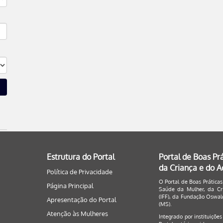
Estrutura do Portal
Portal de Boas Pr
da Criança e do 
Política de Privacidade
O Portal de Boas Práticas
Página Principal
Saúde da Mulher, da Cri
(IFF), da Fundação Oswald
Apresentação do Portal
(MS).
Atenção às Mulheres
Integrado por instituiçõe