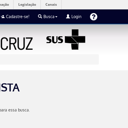
mação
Legislação
Canais
Cadastre-se!
Busca
Login
ISTA
para essa busca.