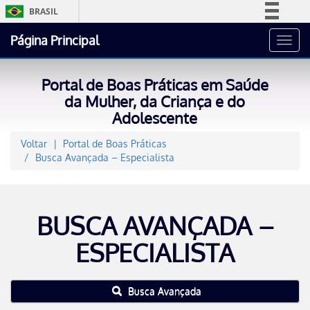
BRASIL
Simplifique!
Página Principal
Toggl
Comunica BR
navig
Participe
Portal de Boas Práticas em Saúde
Acesso à informação
da Mulher, da Criança e do
Adolescente
Legislação
Canais
Voltar
Portal de Boas Práticas
Busca Avançada – Especialista
BUSCA AVANÇADA –
ESPECIALISTA
Busca Avançada