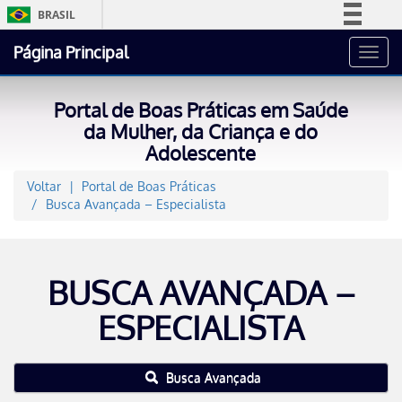
BRASIL
Simplifique!
Página Principal
Toggl
Comunica BR
navig
Participe
Portal de Boas Práticas em Saúde
Acesso à informação
da Mulher, da Criança e do
Adolescente
Legislação
Canais
Voltar
Portal de Boas Práticas
Busca Avançada – Especialista
BUSCA AVANÇADA –
ESPECIALISTA
Busca Avançada