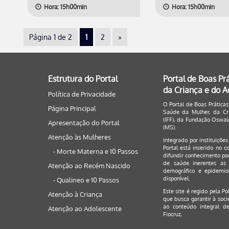
Hora: 15h00min
Hora: 15h00min
Página 1 de 2
1
2
»
Estrutura do Portal
Portal de Boas Pr
da Criança e do 
Política de Privacidade
O Portal de Boas Práticas
Página Principal
Saúde da Mulher, da Cri
(IFF), da Fundação Oswald
Apresentação do Portal
(MS).
Atenção às Mulheres
Integrado por instituiçõe
Portal está inserido no c
- Morte Materna e 10 Passos
difundir conhecimento par
de saúde inerentes as 
Atenção ao Recém Nascido
demográfico e epidemiol
disponível.
- Qualineo e 10 Passos
Este site é regido pela
Po
Atenção à Criança
que busca garantir à soci
ao conteúdo integral de
Atenção ao Adolescente
Fiocruz.