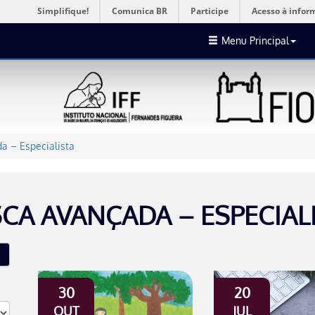
Simplifique!
Comunica BR
Participe
Acesso à infor
Menu Principal
a – Especialista
CA AVANÇADA – ESPECIAL
30
20
OUT
JUL