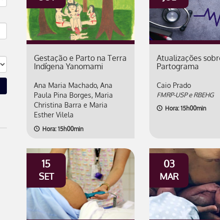
Gestação e Parto na Terra
Atualizações sobr
Indígena Yanomami
Partograma
Ana Maria Machado, Ana
Caio Prado
Paula Pina Borges, Maria
FMRP-USP e RBEHG
Christina Barra e Maria
Hora: 15h00min
Esther Vilela
Hora: 15h00min
15
03
SET
MAR