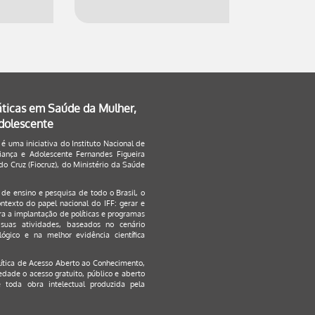
áticas em Saúde da Mulher,
Adolescente
 é uma iniciativa do Instituto Nacional de
ança e Adolescente Fernandes Figueira
o Cruz (Fiocruz), do Ministério da Saúde
s de ensino e pesquisa de todo o Brasil, o
ontexto do papel nacional do IFF: gerar e
a a implantação de políticas e programas
suas atividades, baseados no cenário
ógico e na melhor evidência científica
lítica de Acesso Aberto ao Conhecimento
,
edade o acesso gratuito, público e aberto
 toda obra intelectual produzida pela