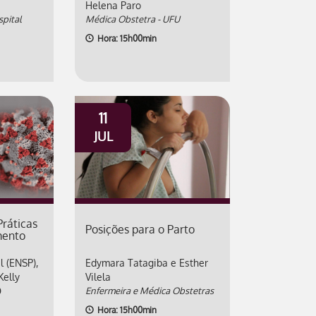
Helena Paro
spital
Médica Obstetra - UFU
Hora: 15h00min
11
JUL
ráticas
Posições para o Parto
mento
 (ENSP),
Edymara Tatagiba e Esther
Kelly
Vilela
O
Enfermeira e Médica Obstetras
Hora: 15h00min