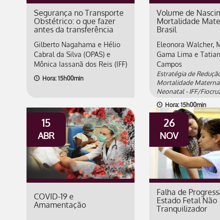
Segurança no Transporte
Volume de Nasci
Obstétrico: o que fazer
Mortalidade Mate
antes da transferência
Brasil
Gilberto Nagahama e Hélio
Eleonora Walcher, 
Cabral da Silva (OPAS) e
Gama Lima e Tatia
Mônica Iassanã dos Reis (IFF)
Campos
Estratégia de Reduçã
Hora: 15h00min
Mortalidade Materna
Neonatal - IFF/Fiocru
Hora: 15h00min
15
26
ABR
NOV
Falha de Progress
COVID-19 e
Estado Fetal Não
Amamentação
Tranquilizador