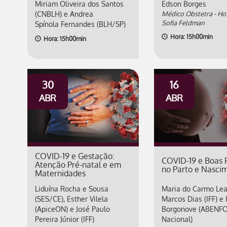
Miriam Oliveira dos Santos
Edson Borges
(CNBLH) e Andrea
Médico Obstetra - Ho
Sofia Feldman
Spínola Fernandes (BLH/SP)
Hora: 15h00min
Hora: 15h00min
30
16
ABR
ABR
COVID-19 e Gestação:
COVID-19 e Boas P
Atenção Pré-natal e em
no Parto e Nasci
Maternidades
Liduína Rocha e Sousa
Maria do Carmo Leal
(SES/CE), Esther Vilela
Marcos Dias (IFF) e 
(ApiceON) e José Paulo
Borgonove (ABENF
Pereira Júnior (IFF)
Nacional)