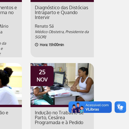
mentos e
Diagnóstico das Distócias
rna no
Intraparto e Quando
Intervir
Mário
Renato Sá
na
Médico Obstetra, Presidente da
SGORJ
o da
Hora: 15h00min
 e
z
25
NOV
ão e
Indução no Trabalho de
Parto, Cesárea
Programada e à Pedido