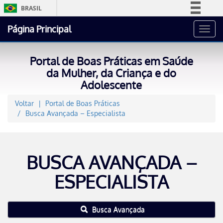
BRASIL
Simplifique!
Página Principal
Toggl
Comunica BR
navig
Participe
Portal de Boas Práticas em Saúde
Acesso à informação
da Mulher, da Criança e do
Adolescente
Legislação
Canais
Voltar
Portal de Boas Práticas
Busca Avançada – Especialista
BUSCA AVANÇADA –
ESPECIALISTA
Busca Avançada