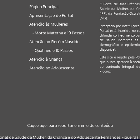
O Portal de Boas Práticas
Página Principal
Saúde da Mulher, da Cri
(IFF), da Fundação Oswald
Apresentação do Portal
(MS).
Atenção às Mulheres
Integrado por instituiçõe
Portal está inserido no c
- Morte Materna e 10 Passos
difundir conhecimento par
de saúde inerentes as 
Atenção ao Recém Nascido
demográfico e epidemiol
disponível.
- Qualineo e 10 Passos
Este site é regido pela
Po
Atenção à Criança
que busca garantir à soci
ao conteúdo integral de
Atenção ao Adolescente
Fiocruz.
Clique aqui para reportar um erro de conteúdo
ional de Saúde da Mulher, da Criança e do Adolescente Fernandes Figueira (IF