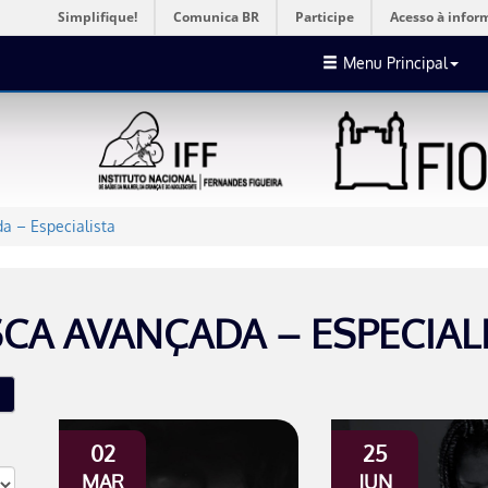
Simplifique!
Comunica BR
Participe
Acesso à infor
Menu Principal
a – Especialista
CA AVANÇADA – ESPECIAL
02
25
MAR
JUN