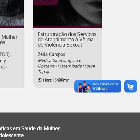
Estruturação dos Serviços
a Mulher
de Atendimento à Vítima
ós
de Violência Sexual
IFOR),
Zélia Campos
ely
Médica Ginecologista e
Obstetra - Maternidade Moura
ruz)
Tapajóz
Hora: 15h00min
áticas em Saúde da Mulher,
Adolescente