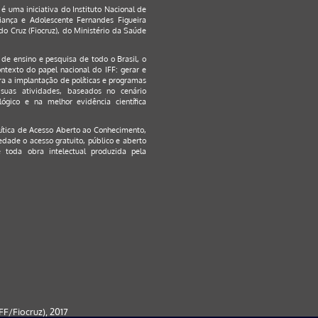
 é uma iniciativa do Instituto Nacional de
ança e Adolescente Fernandes Figueira
o Cruz (Fiocruz), do Ministério da Saúde
s de ensino e pesquisa de todo o Brasil, o
ontexto do papel nacional do IFF: gerar e
a a implantação de políticas e programas
suas atividades, baseados no cenário
ógico e na melhor evidência científica
lítica de Acesso Aberto ao Conhecimento
,
edade o acesso gratuito, público e aberto
 toda obra intelectual produzida pela
F/Fiocruz), 2017