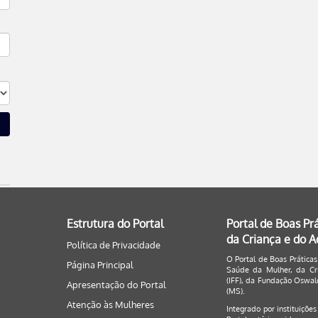
Estrutura do Portal
Portal de Boas Pr
da Criança e do 
Política de Privacidade
O Portal de Boas Práticas
Página Principal
Saúde da Mulher, da Cri
(IFF), da Fundação Oswald
Apresentação do Portal
(MS).
Atenção às Mulheres
Integrado por instituiçõe