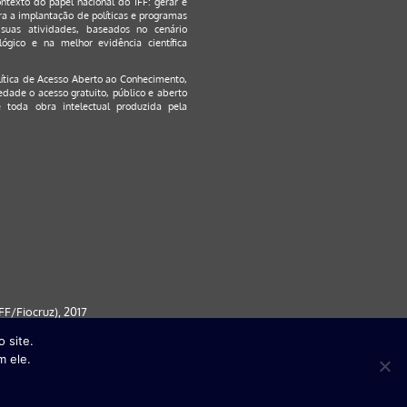
ontexto do papel nacional do IFF: gerar e
a a implantação de políticas e programas
suas atividades, baseados no cenário
ógico e na melhor evidência científica
lítica de Acesso Aberto ao Conhecimento
,
edade o acesso gratuito, público e aberto
 toda obra intelectual produzida pela
F/Fiocruz), 2017
 site.
 partir da versão 9) | FireFox ( a
m ele.