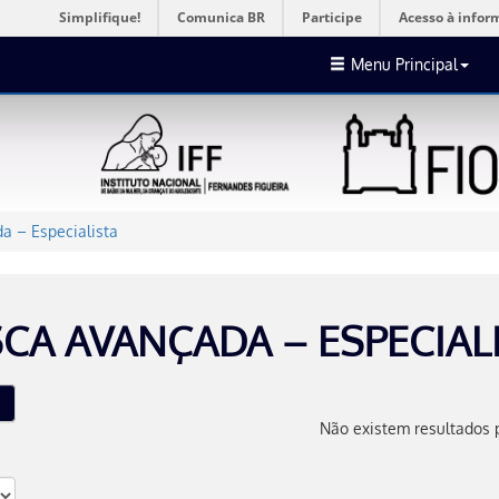
Simplifique!
Comunica BR
Participe
Acesso à infor
Menu Principal
a – Especialista
CA AVANÇADA – ESPECIAL
Não existem resultados 