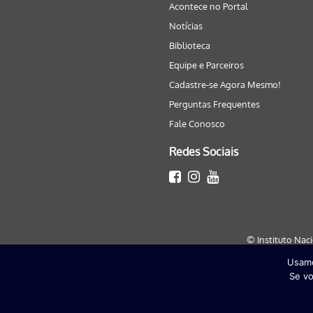
Acontece no Portal
Notícias
Biblioteca
Equipe e Parceiros
Cadastre-se Agora Mesmo!
Perguntas Frequentes
Fale Conosco
Redes Sociais
© Instituto Nac
Usamo
Este site será melhor visualizado
Se vo