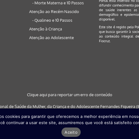
Portal está inserido no c
- Morte Materna e 10 Passos
difundir conhecimento par
de saúde inerentes as 
Atenção ao Recém Nascido
demográfico e epidemiol
disponível.
- Qualineo e 10 Passos
Este site é regido pela
Po
Atenção à Criança
que busca garantir à soci
ao conteúdo integral de
Atenção ao Adolescente
Fiocruz.
Clique aqui para reportar um erro de conteúdo
ional de Saúde da Mulher, da Criança e do Adolescente Fernandes Figueira (IF
s cookies para garantir que oferecemos a melhor experiência em nosso
 nos navegadores: Google Chrome (a partir da versão 30) | Internet Explorer (a
cê continuar a usar este site, assumiremos que você está satisfeito co
partir da versão 29)
Aceito
Desenvolvido por
Quattri Design