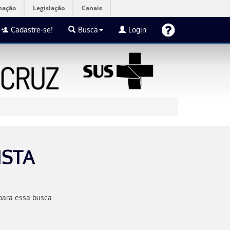
mação
Legislação
Canais
Cadastre-se!
Busca
Login
ISTA
para essa busca.