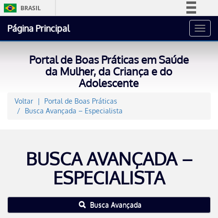
BRASIL
Simplifique!
Página Principal
Toggl
Comunica BR
navig
Participe
Portal de Boas Práticas em Saúde
Acesso à informação
da Mulher, da Criança e do
Adolescente
Legislação
Canais
Voltar
Portal de Boas Práticas
Busca Avançada – Especialista
BUSCA AVANÇADA –
ESPECIALISTA
Busca Avançada