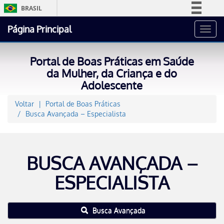
BRASIL
Simplifique!
Página Principal
Toggl
Comunica BR
navig
Participe
Portal de Boas Práticas em Saúde
Acesso à informação
da Mulher, da Criança e do
Adolescente
Legislação
Canais
Voltar
Portal de Boas Práticas
Busca Avançada – Especialista
BUSCA AVANÇADA –
ESPECIALISTA
Busca Avançada