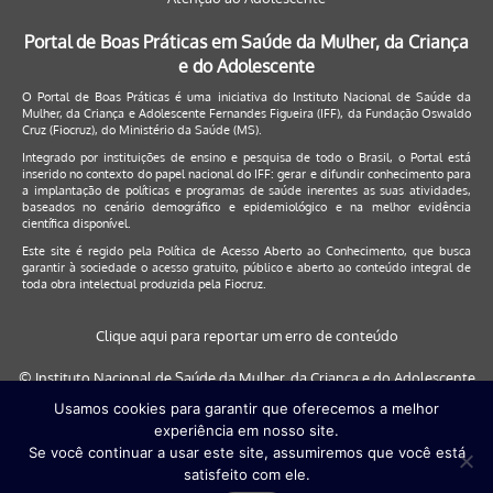
Portal de Boas Práticas em Saúde da Mulher, da Criança
e do Adolescente
O Portal de Boas Práticas é uma iniciativa do Instituto Nacional de Saúde da
Mulher, da Criança e Adolescente Fernandes Figueira (IFF), da Fundação Oswaldo
Cruz (Fiocruz), do Ministério da Saúde (MS).
Integrado por instituições de ensino e pesquisa de todo o Brasil, o Portal está
inserido no contexto do papel nacional do IFF: gerar e difundir conhecimento para
a implantação de políticas e programas de saúde inerentes as suas atividades,
baseados no cenário demográfico e epidemiológico e na melhor evidência
científica disponível.
Este site é regido pela
Política de Acesso Aberto ao Conhecimento
, que busca
garantir à sociedade o acesso gratuito, público e aberto ao conteúdo integral de
toda obra intelectual produzida pela Fiocruz.
Clique aqui para reportar um erro de conteúdo
© Instituto Nacional de Saúde da Mulher, da Criança e do Adolescente
Fernandes Figueira (IFF/Fiocruz), 2017
Usamos cookies para garantir que oferecemos a melhor
experiência em nosso site.
Este site será melhor visualizado nos navegadores: Google Chrome (a
Se você continuar a usar este site, assumiremos que você está
partir da versão 30) | Internet Explorer (a partir da versão 9) | FireFox (
satisfeito com ele.
a partir da versão 29)