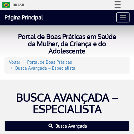
BRASIL
Simplifique!
Página Principal
Toggl
Comunica BR
navig
Participe
Portal de Boas Práticas em Saúde
Acesso à informação
da Mulher, da Criança e do
Adolescente
Legislação
Canais
Voltar
Portal de Boas Práticas
Busca Avançada – Especialista
BUSCA AVANÇADA –
ESPECIALISTA
Busca Avançada