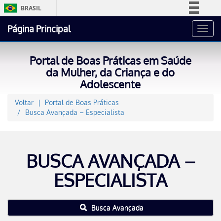
BRASIL
Simplifique!
Página Principal
Toggl
Comunica BR
navig
Participe
Portal de Boas Práticas em Saúde
Acesso à informação
da Mulher, da Criança e do
Adolescente
Legislação
Canais
Voltar
Portal de Boas Práticas
Busca Avançada – Especialista
BUSCA AVANÇADA –
ESPECIALISTA
Busca Avançada