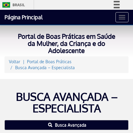
BRASIL
Simplifique!
Página Principal
Toggl
Comunica BR
navig
Participe
Portal de Boas Práticas em Saúde
Acesso à informação
da Mulher, da Criança e do
Adolescente
Legislação
Canais
Voltar
Portal de Boas Práticas
Busca Avançada – Especialista
BUSCA AVANÇADA –
ESPECIALISTA
Busca Avançada