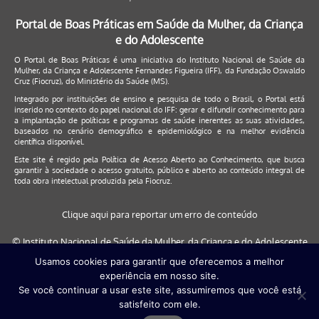
Portal de Boas Práticas em Saúde da Mulher, da Criança
e do Adolescente
O Portal de Boas Práticas é uma iniciativa do Instituto Nacional de Saúde da
Mulher, da Criança e Adolescente Fernandes Figueira (IFF), da Fundação Oswaldo
Cruz (Fiocruz), do Ministério da Saúde (MS).
Integrado por instituições de ensino e pesquisa de todo o Brasil, o Portal está
inserido no contexto do papel nacional do IFF: gerar e difundir conhecimento para
a implantação de políticas e programas de saúde inerentes as suas atividades,
baseados no cenário demográfico e epidemiológico e na melhor evidência
científica disponível.
Este site é regido pela
Política de Acesso Aberto ao Conhecimento
, que busca
garantir à sociedade o acesso gratuito, público e aberto ao conteúdo integral de
toda obra intelectual produzida pela Fiocruz.
Clique aqui para reportar um erro de conteúdo
© Instituto Nacional de Saúde da Mulher, da Criança e do Adolescente
Fernandes Figueira (IFF/Fiocruz), 2017
Usamos cookies para garantir que oferecemos a melhor
experiência em nosso site.
Este site será melhor visualizado nos navegadores: Google Chrome (a
Se você continuar a usar este site, assumiremos que você está
partir da versão 30) | Internet Explorer (a partir da versão 9) | FireFox (
satisfeito com ele.
a partir da versão 29)