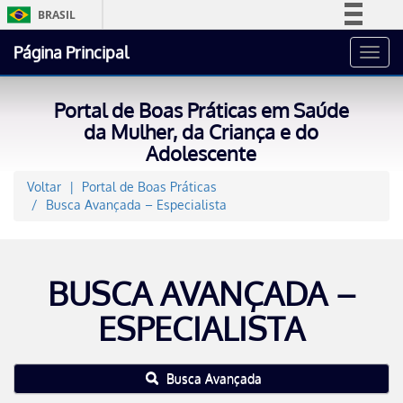
BRASIL
Simplifique!
Página Principal
Toggl
Comunica BR
navig
Participe
Portal de Boas Práticas em Saúde
Acesso à informação
da Mulher, da Criança e do
Adolescente
Legislação
Canais
Voltar
Portal de Boas Práticas
Busca Avançada – Especialista
BUSCA AVANÇADA –
ESPECIALISTA
Busca Avançada