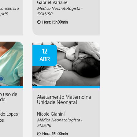
Gabriel Variane
consultora
Médico Neonatologista -
S/MS
SCM/SP
Hora: 15h00min
12
ABR
o uso de
Aleitamento Materno na
ade
Unidade Neonatal
ade Lopes
Nicole Gianini
os
Médica Neonatologista -
SMS/RJ
Hora: 15h00min