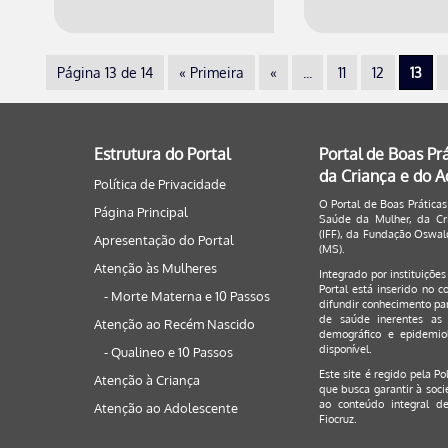
Página 13 de 14
« Primeira
«
...
11
12
13
Estrutura do Portal
Portal de Boas Pr
da Criança e do 
Política de Privacidade
O Portal de Boas Práticas
Página Principal
Saúde da Mulher, da Cri
(IFF), da Fundação Oswald
Apresentação do Portal
(MS).
Atenção às Mulheres
Integrado por instituiçõe
Portal está inserido no c
- Morte Materna e 10 Passos
difundir conhecimento par
de saúde inerentes as 
Atenção ao Recém Nascido
demográfico e epidemiol
disponível.
- Qualineo e 10 Passos
Este site é regido pela
Po
Atenção à Criança
que busca garantir à soci
ao conteúdo integral de
Atenção ao Adolescente
Fiocruz.