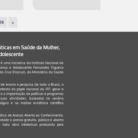
14
»
áticas em Saúde da Mulher,
Adolescente
 é uma iniciativa do Instituto Nacional de
ança e Adolescente Fernandes Figueira
o Cruz (Fiocruz), do Ministério da Saúde
s de ensino e pesquisa de todo o Brasil, o
ontexto do papel nacional do IFF: gerar e
a a implantação de políticas e programas
suas atividades, baseados no cenário
ógico e na melhor evidência científica
lítica de Acesso Aberto ao Conhecimento
,
edade o acesso gratuito, público e aberto
 toda obra intelectual produzida pela