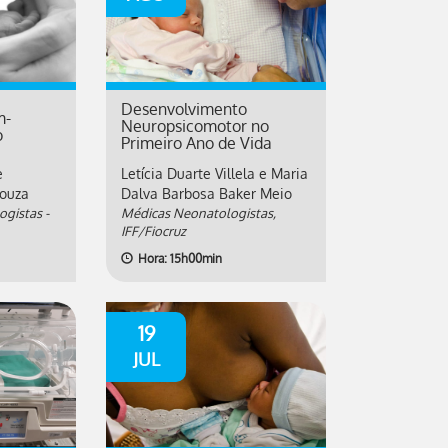
Desenvolvimento
m-
Neuropsicomotor no
o
Primeiro Ano de Vida
e
Letícia Duarte Villela e Maria
Souza
Dalva Barbosa Baker Meio
gistas -
Médicas Neonatologistas,
IFF/Fiocruz
Hora: 15h00min
19
JUL