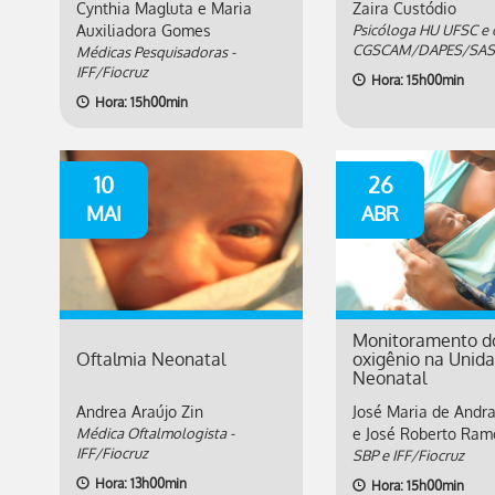
Cynthia Magluta e Maria
Zaira Custódio
Auxiliadora Gomes
Psicóloga HU UFSC e 
CGSCAM/DAPES/SA
Médicas Pesquisadoras -
IFF/Fiocruz
Hora: 15h00min
Hora: 15h00min
10
26
MAI
ABR
Monitoramento d
Oftalmia Neonatal
oxigênio na Unid
Neonatal
Andrea Araújo Zin
José Maria de Andr
Médica Oftalmologista -
e José Roberto Ram
IFF/Fiocruz
SBP e IFF/Fiocruz
Hora: 13h00min
Hora: 15h00min