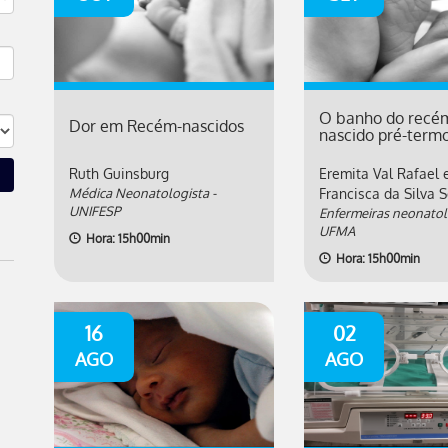
O banho do recé
Dor em Recém-nascidos
nascido pré-term
Ruth Guinsburg
Eremita Val Rafael 
Médica Neonatologista -
Francisca da Silva 
UNIFESP
Enfermeiras neonatolo
UFMA
Hora: 15h00min
Hora: 15h00min
16
02
AGO
AGO