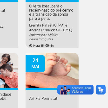
O leite ideal para o
recém-nascido pré-termo
tal
e a transição da sonda
para a peito
Eremita Rafael (UFMA) e
a -
Andrea Fernandes (BLH/SP)
Enfermeira e Médica
neonatologistas
Hora: 15h00min
24
MAI
nidade
ceber
Asfixia Perinatal