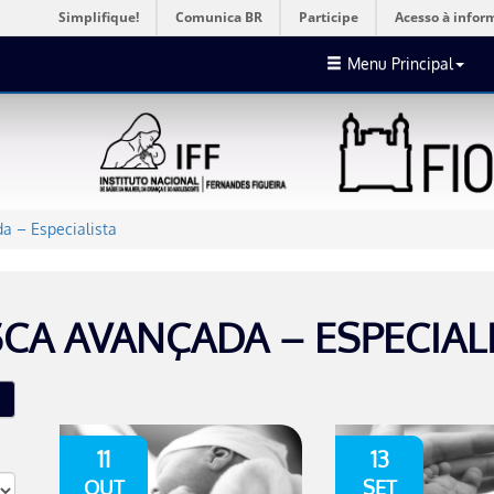
Simplifique!
Comunica BR
Participe
Acesso à infor
Menu Principal
a – Especialista
CA AVANÇADA – ESPECIAL
11
13
OUT
SET