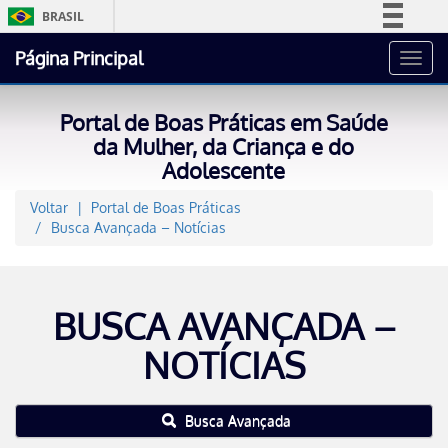
BRASIL
Simplifique!
Página Principal
Toggl
Comunica BR
navig
Participe
Portal de Boas Práticas em Saúde
Acesso à informação
da Mulher, da Criança e do
Adolescente
Legislação
Canais
Voltar
Portal de Boas Práticas
Busca Avançada – Notícias
BUSCA AVANÇADA –
NOTÍCIAS
Busca Avançada