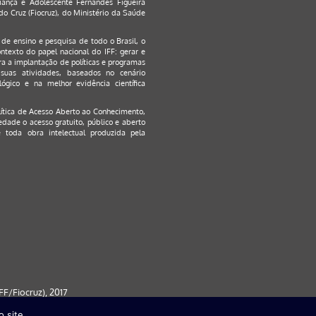
ança e Adolescente Fernandes Figueira
o Cruz (Fiocruz), do Ministério da Saúde
s de ensino e pesquisa de todo o Brasil, o
ontexto do papel nacional do IFF: gerar e
a a implantação de políticas e programas
suas atividades, baseados no cenário
ógico e na melhor evidência científica
lítica de Acesso Aberto ao Conhecimento
,
edade o acesso gratuito, público e aberto
 toda obra intelectual produzida pela
F/Fiocruz), 2017
 site.