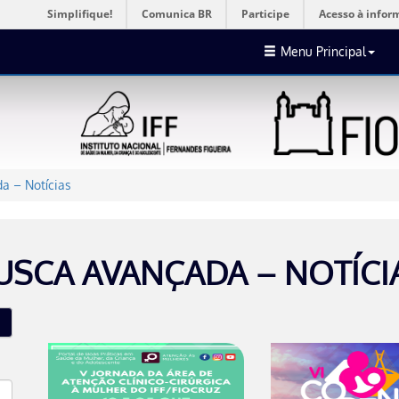
Simplifique!
Comunica BR
Participe
Acesso à infor
Menu Principal
a – Notícias
USCA AVANÇADA – NOTÍCI