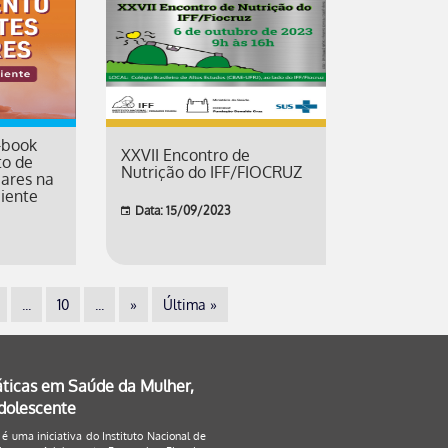
-book
XXVII Encontro de
to de
Nutrição do IFF/FIOCRUZ
iares na
iente
Data: 15/09/2023
...
10
...
»
Última »
áticas em Saúde da Mulher,
Adolescente
 é uma iniciativa do Instituto Nacional de