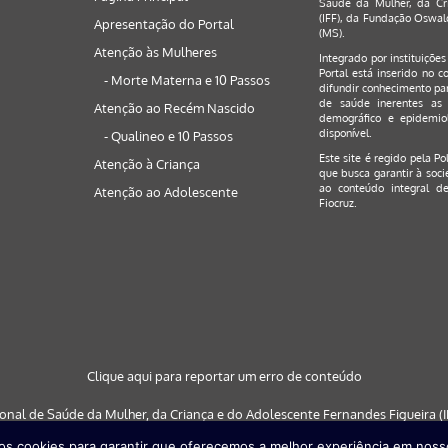
Saúde da Mulher, da Cri
(IFF), da Fundação Oswald
Apresentação do Portal
(MS).
Atenção às Mulheres
Integrado por instituiçõe
Portal está inserido no c
- Morte Materna e 10 Passos
difundir conhecimento par
de saúde inerentes as 
Atenção ao Recém Nascido
demográfico e epidemiol
disponível.
- Qualineo e 10 Passos
Este site é regido pela
Po
Atenção à Criança
que busca garantir à soci
ao conteúdo integral de
Atenção ao Adolescente
Fiocruz.
Clique aqui para reportar um erro de conteúdo
ional de Saúde da Mulher, da Criança e do Adolescente Fernandes Figueira (IF
s cookies para garantir que oferecemos a melhor experiência em nosso