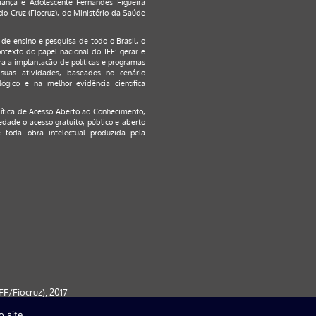
ança e Adolescente Fernandes Figueira
o Cruz (Fiocruz), do Ministério da Saúde
s de ensino e pesquisa de todo o Brasil, o
ontexto do papel nacional do IFF: gerar e
a a implantação de políticas e programas
suas atividades, baseados no cenário
ógico e na melhor evidência científica
lítica de Acesso Aberto ao Conhecimento
,
edade o acesso gratuito, público e aberto
 toda obra intelectual produzida pela
F/Fiocruz), 2017
 site.