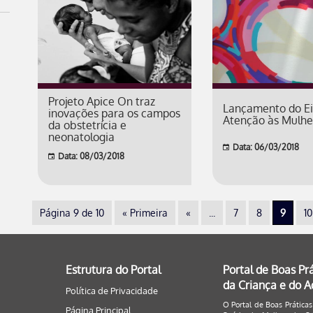
Projeto Apice On traz
Lançamento do E
inovações para os campos
Atenção às Mulhe
da obstetrícia e
neonatologia
Data: 06/03/2018
Data: 08/03/2018
Página 9 de 10
« Primeira
«
...
7
8
9
10
Estrutura do Portal
Portal de Boas Pr
da Criança e do 
Política de Privacidade
O Portal de Boas Práticas
Página Principal