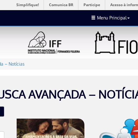
Simplifique!
Comunica BR
Participe
Acesso à infor
Menu Principal
a – Notícias
USCA AVANÇADA – NOTÍCI