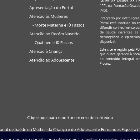
Saúde da Mulher, da Cri
(IFF), da Fundação Oswald
Apresentação do Portal
(MS).
Atenção às Mulheres
Integrado por instituiçõe
Portal está inserido no c
- Morte Materna e 10 Passos
difundir conhecimento par
de saúde inerentes as 
Atenção ao Recém Nascido
demográfico e epidemiol
disponível.
- Qualineo e 10 Passos
Este site é regido pela
Po
Atenção à Criança
que busca garantir à soci
ao conteúdo integral de
Atenção ao Adolescente
Fiocruz.
Clique aqui para reportar um erro de conteúdo
ional de Saúde da Mulher, da Criança e do Adolescente Fernandes Figueira (IF
s cookies para garantir que oferecemos a melhor experiência em nosso