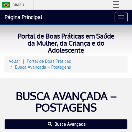
BRASIL
Simplifique!
Página Principal
Toggl
Comunica BR
navig
Participe
Portal de Boas Práticas em Saúde
Acesso à informação
da Mulher, da Criança e do
Adolescente
Legislação
Canais
Voltar
Portal de Boas Práticas
Busca Avançada – Postagens
BUSCA AVANÇADA –
POSTAGENS
Busca Avançada