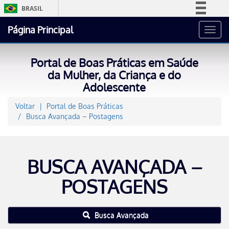
BRASIL
Simplifique!
Página Principal
Toggl
Comunica BR
navig
Participe
Portal de Boas Práticas em Saúde
Acesso à informação
da Mulher, da Criança e do
Adolescente
Legislação
Canais
Voltar
Portal de Boas Práticas
Busca Avançada – Postagens
BUSCA AVANÇADA –
POSTAGENS
Busca Avançada