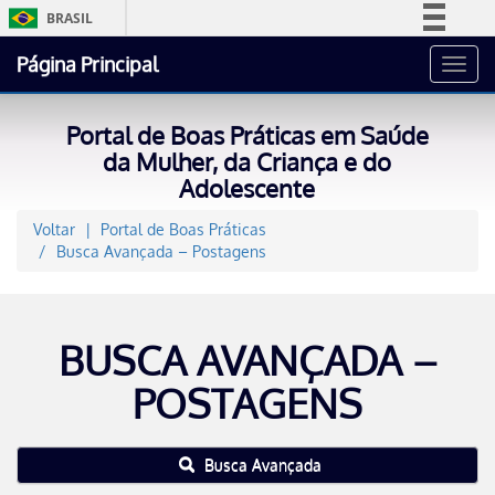
BRASIL
Simplifique!
Página Principal
Toggl
Comunica BR
navig
Participe
Portal de Boas Práticas em Saúde
Acesso à informação
da Mulher, da Criança e do
Adolescente
Legislação
Canais
Voltar
Portal de Boas Práticas
Busca Avançada – Postagens
BUSCA AVANÇADA –
POSTAGENS
Busca Avançada