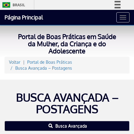
BRASIL
Simplifique!
Página Principal
Toggl
Comunica BR
navig
Participe
Portal de Boas Práticas em Saúde
Acesso à informação
da Mulher, da Criança e do
Adolescente
Legislação
Canais
Voltar
Portal de Boas Práticas
Busca Avançada – Postagens
BUSCA AVANÇADA –
POSTAGENS
Busca Avançada