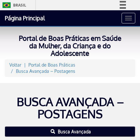
BRASIL
Simplifique!
Página Principal
Toggl
Comunica BR
navig
Participe
Portal de Boas Práticas em Saúde
Acesso à informação
da Mulher, da Criança e do
Adolescente
Legislação
Canais
Voltar
Portal de Boas Práticas
Busca Avançada – Postagens
BUSCA AVANÇADA –
POSTAGENS
Busca Avançada