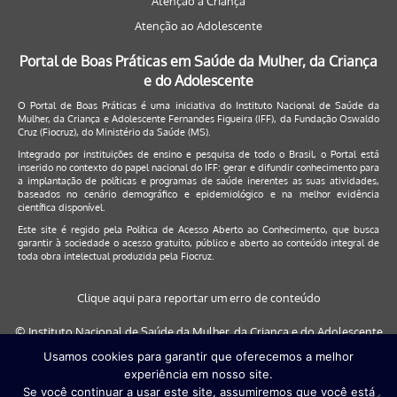
Atenção à Criança
Atenção ao Adolescente
Portal de Boas Práticas em Saúde da Mulher, da Criança
e do Adolescente
O Portal de Boas Práticas é uma iniciativa do Instituto Nacional de Saúde da
Mulher, da Criança e Adolescente Fernandes Figueira (IFF), da Fundação Oswaldo
Cruz (Fiocruz), do Ministério da Saúde (MS).
Integrado por instituições de ensino e pesquisa de todo o Brasil, o Portal está
inserido no contexto do papel nacional do IFF: gerar e difundir conhecimento para
a implantação de políticas e programas de saúde inerentes as suas atividades,
baseados no cenário demográfico e epidemiológico e na melhor evidência
científica disponível.
Este site é regido pela
Política de Acesso Aberto ao Conhecimento
, que busca
garantir à sociedade o acesso gratuito, público e aberto ao conteúdo integral de
toda obra intelectual produzida pela Fiocruz.
Clique aqui para reportar um erro de conteúdo
© Instituto Nacional de Saúde da Mulher, da Criança e do Adolescente
Fernandes Figueira (IFF/Fiocruz), 2017
Usamos cookies para garantir que oferecemos a melhor
experiência em nosso site.
Este site será melhor visualizado nos navegadores: Google Chrome (a
Se você continuar a usar este site, assumiremos que você está