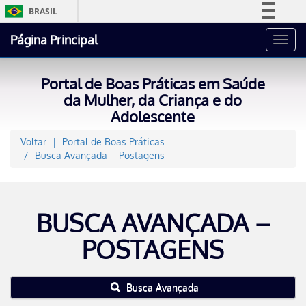
BRASIL
Simplifique!
Página Principal
Toggl
Comunica BR
navig
Participe
Portal de Boas Práticas em Saúde
Acesso à informação
da Mulher, da Criança e do
Adolescente
Legislação
Canais
Voltar
Portal de Boas Práticas
Busca Avançada – Postagens
BUSCA AVANÇADA –
POSTAGENS
Busca Avançada