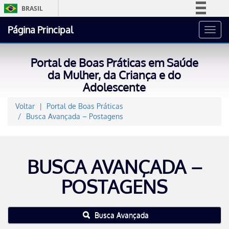
BRASIL
Simplifique!
Página Principal
Toggl
Comunica BR
navig
Participe
Portal de Boas Práticas em Saúde
Acesso à informação
da Mulher, da Criança e do
Adolescente
Legislação
Canais
Voltar
Portal de Boas Práticas
Busca Avançada – Postagens
BUSCA AVANÇADA –
POSTAGENS
Busca Avançada