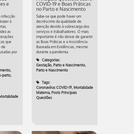
tes e
COVID-19 e Boas Práticas
no Parto e Nascimento
 infecção
Sabe-se que pode haver um
razer à
decréscimo da qualidade de
rtas.
atenção devido à sobrecarga dos
idez as
serviços e trabalhadores. O mais
terações
importante é não deixar de garantir
icas que
as Boas Práticas e a Assistência
o de
Baseada em Evidências, mesmo
usadas por
durante a pandemia.
Categorias:
Gestação, Parto e Nascimento
,
imento
,
Parto e Nascimento
s-parto
,
Tags:
Coronavírus COVID-19
,
Mortalidade
Materna
,
Posts Principais
Mortalidade
Questões