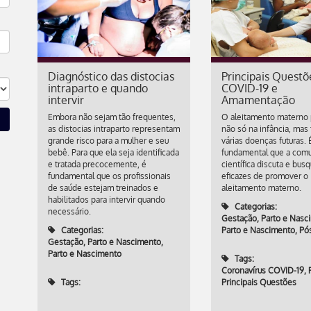
Diagnóstico das distocias
Principais Questõ
intraparto e quando
COVID-19 e
intervir
Amamentação
Embora não sejam tão frequentes,
O aleitamento materno
as distocias intraparto representam
não só na infância, ma
grande risco para a mulher e seu
várias doenças futuras. 
bebê. Para que ela seja identificada
fundamental que a com
e tratada precocemente, é
científica discuta e bus
fundamental que os profissionais
eficazes de promover o
de saúde estejam treinados e
aleitamento materno.
habilitados para intervir quando
Categorias:
necessário.
Gestação, Parto e Nasc
Categorias:
Parto e Nascimento
,
Pó
Gestação, Parto e Nascimento
,
Parto e Nascimento
Tags:
Coronavírus COVID-19
,
Tags:
Principais Questões