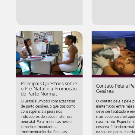
Principais Questões sobre
Contato Pele a Pe
o Pré-Natal e a Promoção
Cesárea
do Parto Normal
O Brasil é um país com altas taxas
O contato pele a pele 
de parto cesárea, o que traz como
ininterrupto entre mãe
consequência a piora nos
deve ser facilitado e en
indicadores de saúde materna e
mais cedo possível apó
neonatal. Para mudanças nesse
nascimento. Especialm
cenário é importante a
cesárea, é fundamental
implementação das Políticas
da sala de parto, abor