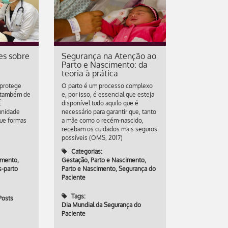
es sobre
Segurança na Atenção ao
Parto e Nascimento: da
teoria à prática
 protege
O parto é um processo complexo
s também de
e, por isso, é essencial que esteja
É
disponível tudo aquilo que é
unidade
necessário para garantir que, tanto
que formas
a mãe como o recém-nascido,
recebam os cuidados mais seguros
possíveis (OMS, 2017)
Categorias:
imento
,
Gestação, Parto e Nascimento
,
s-parto
Parto e Nascimento
,
Segurança do
Paciente
Tags:
Posts
Dia Mundial da Segurança do
Paciente