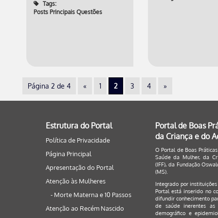
Tags:
Posts Principais Questões
Página 2 de 4
«
1
2
3
4
»
Estrutura do Portal
Portal de Boas Pr
da Criança e do 
Política de Privacidade
O Portal de Boas Práticas
Página Principal
Saúde da Mulher, da Cri
(IFF), da Fundação Oswald
Apresentação do Portal
(MS).
Atenção às Mulheres
Integrado por instituiçõe
Portal está inserido no c
- Morte Materna e 10 Passos
difundir conhecimento par
de saúde inerentes as 
Atenção ao Recém Nascido
demográfico e epidemiol