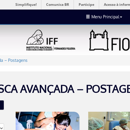
Simplifique!
Comunica BR
Participe
Acesso à infor
Menu Principal
a – Postagens
SCA AVANÇADA – POSTAG