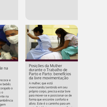
Posições da Mulher
le na
durante o Trabalho de
Parto e Parto: benefícios
da livre movimentação
precoce e
A mulher, que está
s e bebês
vivenciando/sentindo em seu
corajado o
próprio corpo, precisa estar livre
s o
para mover-se e posicionar-se de
ente na
forma que encontre conforto e
 ambiência
alívio. Este é o caminho para um
dagem