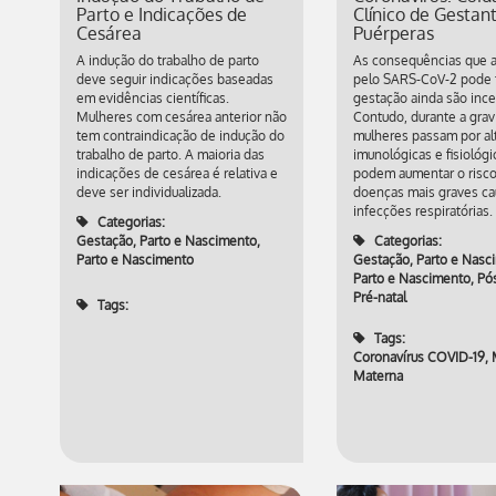
Parto e Indicações de
Clínico de Gestan
Cesárea
Puérperas
A indução do trabalho de parto
As consequências que a
deve seguir indicações baseadas
pelo SARS-CoV-2 pode t
em evidências científicas.
gestação ainda são ince
Mulheres com cesárea anterior não
Contudo, durante a grav
tem contraindicação de indução do
mulheres passam por al
trabalho de parto. A maioria das
imunológicas e fisiológ
indicações de cesárea é relativa e
podem aumentar o risc
deve ser individualizada.
doenças mais graves ca
infecções respiratórias.
Categorias:
Gestação, Parto e Nascimento
,
Categorias:
Parto e Nascimento
Gestação, Parto e Nasc
Parto e Nascimento
,
Pó
Pré-natal
Tags:
Tags:
Coronavírus COVID-19
,
Materna