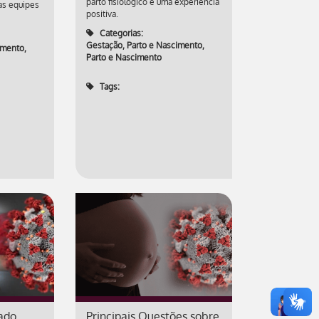
parto fisiológico e uma experiência
das equipes
positiva.
Categorias:
Gestação, Parto e Nascimento
,
imento
,
Parto e Nascimento
Tags:
dado
Principais Questões sobre