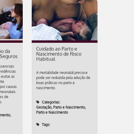
Cuidado ao Parto e
ão da
Nascimento de Risco
 Seguros
Habitual
ssenciais
evidências
A mortalidade neonatal precoce
 evitar as
pode ser reduzida pela adoção de
rte
boas práticas no parto e
por causas
nascimento.
 neonatais
es de
o.
Categorias:
Gestação, Parto e Nascimento
,
Parto e Nascimento
imento
,
Tags: