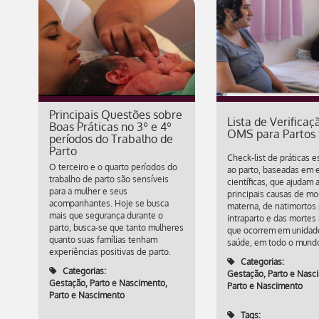
Principais Questões sobre
Lista de Verificaç
Boas Práticas no 3º e 4º
OMS para Partos
períodos do Trabalho de
Parto
Check-list de práticas e
O terceiro e o quarto períodos do
ao parto, baseadas em 
trabalho de parto são sensíveis
científicas, que ajudam a
para a mulher e seus
principais causas de mo
acompanhantes. Hoje se busca
materna, de natimortos 
mais que segurança durante o
intraparto e das mortes
parto, busca-se que tanto mulheres
que ocorrem em unidad
quanto suas famílias tenham
saúde, em todo o mund
experiências positivas de parto.
Categorias:
Categorias:
Gestação, Parto e Nasc
Gestação, Parto e Nascimento
,
Parto e Nascimento
Parto e Nascimento
Tags: