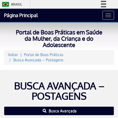
BRASIL
Simplifique!
Página Principal
Toggl
Comunica BR
navig
Participe
Portal de Boas Práticas em Saúde
Acesso à informação
da Mulher, da Criança e do
Adolescente
Legislação
Canais
Voltar
Portal de Boas Práticas
Busca Avançada – Postagens
BUSCA AVANÇADA –
POSTAGENS
Busca Avançada